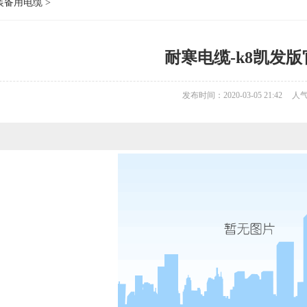
装备用电缆
>
耐寒电缆-k8凯发版
发布时间：2020-03-05 21:42
人