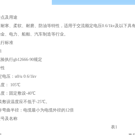
点及用途
、柔软、耐磨、防油等特性，适用于交流额定电压0.6/1kv及以下具
冶金、电力、船舶、汽车制造等行业。
行标准
1
gb12666-90规定
性
：u0/u 0.6/1kv
 105℃
：固定敷设-40℃
敷设温度应不低于-25℃。
弯曲半径：电缆最小为电缆外径的12倍
号及名称
表1