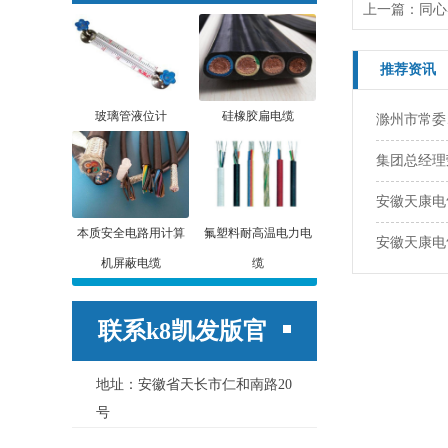
上一篇：
同心
推荐资讯
玻璃管液位计
硅橡胶扁电缆
滁州市常委
集团总经理
安徽天康电
本质安全电路用计算
氟塑料耐高温电力电
安徽天康电
机屏蔽电缆
缆
联系k8凯发版官
地址：安徽省天长市仁和南路20
网
号