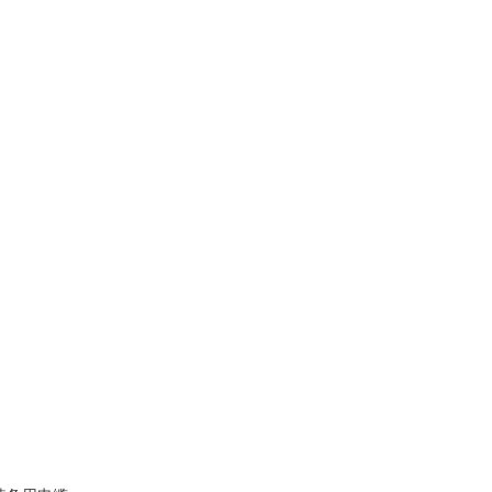
8凯发版官网的产品中
新闻动态
工程案例
心