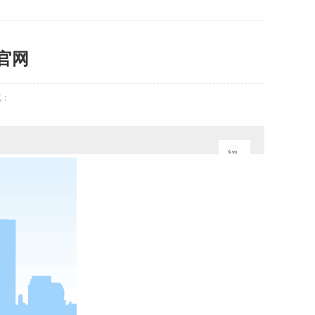
官网
气：