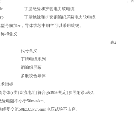
号
产
fr
丁腈绝缘和护套电力软电缆
rp
丁腈绝缘和护套铜编织屏蔽电力软电缆
缆型号前加
zr，导体线芯中铜丝可以采用镀锡。
称和含义
表2
代号含义
丁腈电缆系列
铜编织屏蔽
多股绞合导体
术指标
体(r类)直流电阻(符合gb3956规定)参照附录a表2。
缘电阻不小于50mω/km。
受交流50hz3.5kv/5min电压试验不击穿。