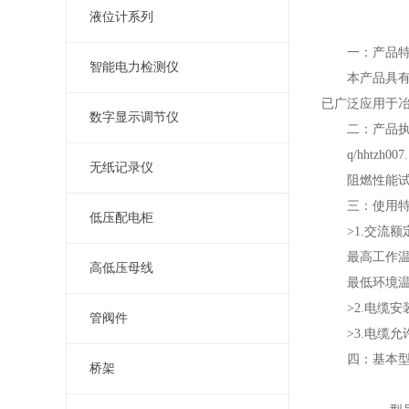
液位计系列
一：产品特
智能电力检测仪
本产品具有耐寒
已广泛应用于
数字显示调节仪
二：产品执
q/hhtzh007.
无纸记录仪
阻燃性能试验执行
三：使用特
低压配电柜
>1.交流额定电压
最高工作温度：
高低压母线
最低环境温度
>2.电缆安装
管阀件
>3.电缆允许
四：基本型
桥架