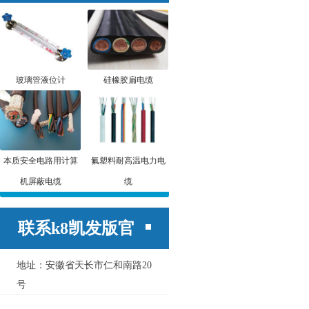
玻璃管液位计
硅橡胶扁电缆
本质安全电路用计算
氟塑料耐高温电力电
机屏蔽电缆
缆
联系k8凯发版官
地址：安徽省天长市仁和南路20
网
号