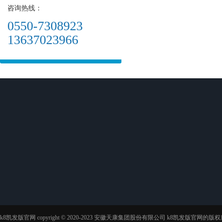
咨询热线：
0550-7308923
13637023966
关于天康
k8凯发版官网
新闻动态
的产品中心
行业新闻
企业新闻
工业热电偶
工业热电阻
k8凯发版官网 copyright © 2020-2023 安徽天康集团股份有限公司 k8凯发版官网的