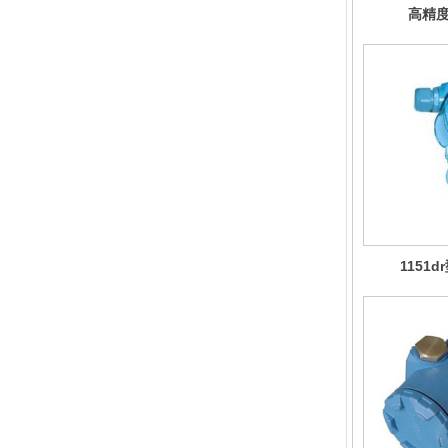
高精
1151