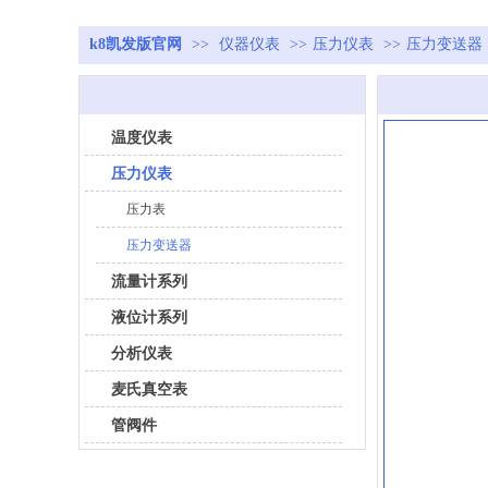
k8凯发版官网
>>
仪器仪表
>>
压力仪表
>>
压力变送器
温度仪表
压力仪表
压力表
压力变送器
流量计系列
液位计系列
分析仪表
麦氏真空表
管阀件