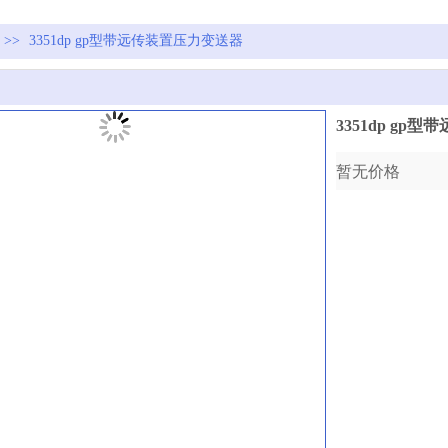
>>
3351dp gp型带远传装置压力变送器
3351dp g
暂无价格