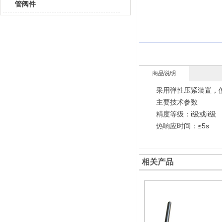
管阀件
商品说明
采用弹性压紧装置，使
主要技术参数
精度等级：i级或ii级
热响应时间：≤5s
相关产品