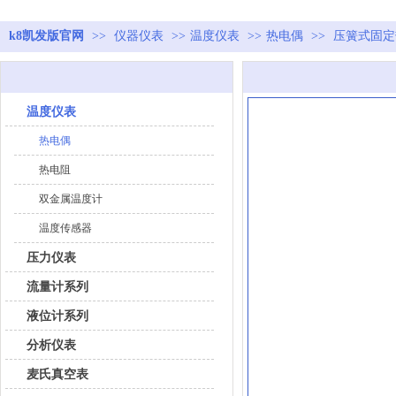
k8凯发版官网
>>
仪器仪表
>>
温度仪表
>>
热电偶
>>
压簧式固定
温度仪表
热电偶
热电阻
双金属温度计
温度传感器
压力仪表
流量计系列
液位计系列
分析仪表
麦氏真空表