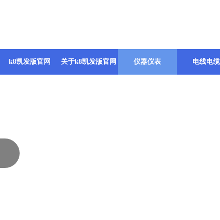
k8凯发版官网
关于k8凯发版官网
仪器仪表
电线电缆