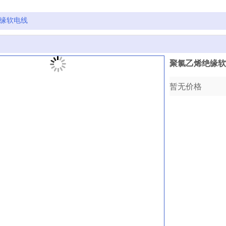
缘软电线
聚氯乙烯绝缘软
暂无价格