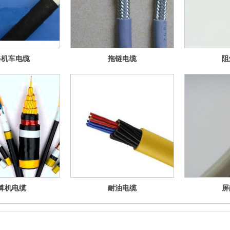
路机车电缆
拖链电缆
阻
算机电缆
耐油电缆
屏