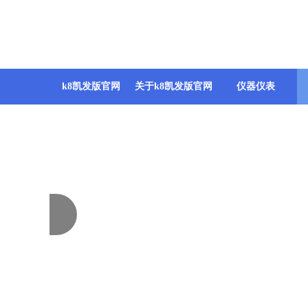
k8凯发版官网
关于k8凯发版官网
仪器仪表