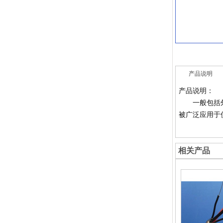
产品说明
产品说明：
一般包括外壳
被广泛应用于
相关产品